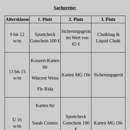
Sachpreise:
Altersklasse
1. Platz
2. Platz
3. Platz
Sicherungsgerät
9 bis 12
Sportcheck
Chalkbag &
im Wert von
w/m
Gutschein 100 €
Liquid Chalk
65 €
Konzert-Karten
für
13 bis 15
Karten MG Ole
Sicherungsgerät
w/m
Wincent Weiss
Flo Rida
Karten für
Sportcheck
Ü 16
Sarah Connor
Gutschein 100
Karten MG Ole
w/m
€